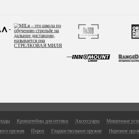
лады
Кронштейны для оптики
Аксессуары
Мишенные уст
ного оружия
Порох
Гладкоствольное оружие
Нарезное ору