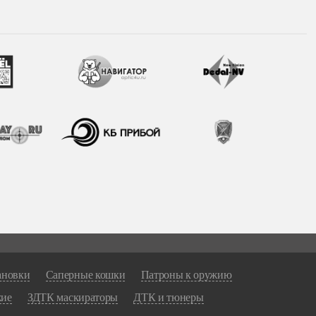
ановки
Саперные кошки
Патроны к оружию
жие
ЗДТК маскираторы
ДТК и тюнеры