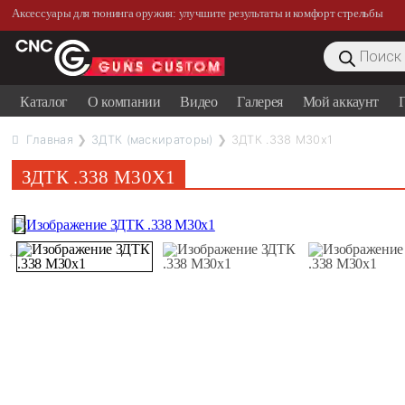
Аксессуары для тюнинга оружия: улучшите результаты и комфорт стрельбы
Поиск
товаров
Каталог
О компании
Видео
Галерея
Мой аккаунт
Г
Главная
❯
ЗДТК (маскираторы)
❯ ЗДТК .338 M30x1
ЗДТК .338 M30X1