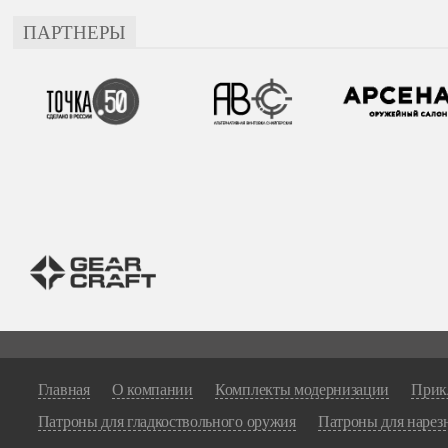
ПАРТНЕРЫ
Главная
О компании
Комплекты модернизации
Прик
Патроны для гладкоствольного оружия
Патроны для нарез