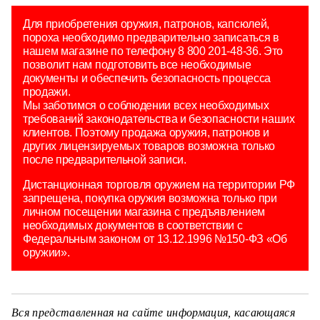
Для приобретения оружия, патронов, капсюлей,
пороха необходимо предварительно записаться в
нашем магазине по телефону 8 800 201-48-36. Это
позволит нам подготовить все необходимые
документы и обеспечить безопасность процесса
продажи.
Мы заботимся о соблюдении всех необходимых
требований законодательства и безопасности наших
клиентов. Поэтому продажа оружия, патронов и
других лицензируемых товаров возможна только
после предварительной записи.
Дистанционная торговля оружием на территории РФ
запрещена, покупка оружия возможна только при
личном посещении магазина с предъявлением
необходимых документов в соответствии с
Федеральным законом от 13.12.1996 №150-ФЗ «Об
оружии».
Вся представленная на сайте информация, касающаяся