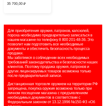
35 700,00
₽
Для приобретения оружия, патронов, капсюлей,
пороха необходимо предварительно записаться в
нашем магазине по телефону 8 800 201-48-36. Это
позволит нам подготовить все необходимые
документы и обеспечить безопасность процесса
продажи.
Мы заботимся о соблюдении всех необходимых
требований законодательства и безопасности наших
клиентов. Поэтому продажа оружия, патронов и
других лицензируемых товаров возможна только
после предварительной записи.
Дистанционная торговля оружием на территории РФ
запрещена, покупка оружия возможна только при
личном посещении магазина с предъявлением
необходимых документов в соответствии с
Федеральным законом от 13.12.1996 №150-ФЗ «Об