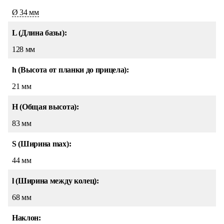
Ø 34 мм
L (Длина базы):
128 мм
h (Высота от планки до прицела):
21 мм
H (Общая высота):
83 мм
S (Ширина max):
44 мм
l (Ширина между колец):
68 мм
Наклон: