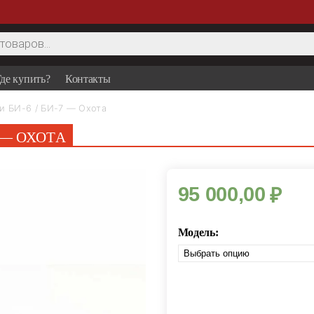
де купить?
Контакты
 БИ-6 / БИ-7 — Охота
 — ОХОТА
95 000,00
₽
Модель: