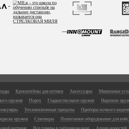
лады
Кронштейны для оптики
Аксессуары
Мишенные уст
ного оружия
Порох
Гладкоствольное оружие
Нарезное ору
нокуляры
Тепловизионные прицелы
Приборы ночного виден
краска оружия
Сувениры
Полигонное оборудование для войс
одной витрине
Все товары в табличном виде
Архив новостей