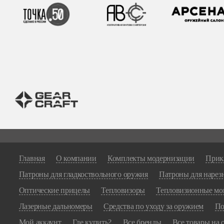
Главная
О компании
Комплекты модернизации
Прик
Патроны для гладкоствольного оружия
Патроны для нарез
Оптические прицелы
Тепловизоры
Тепловизионные мо
Лазерные дальномеры
Средства по уходу за оружием
По
Мой аккаунт
Где купить?
Все бренды
Все товары на 