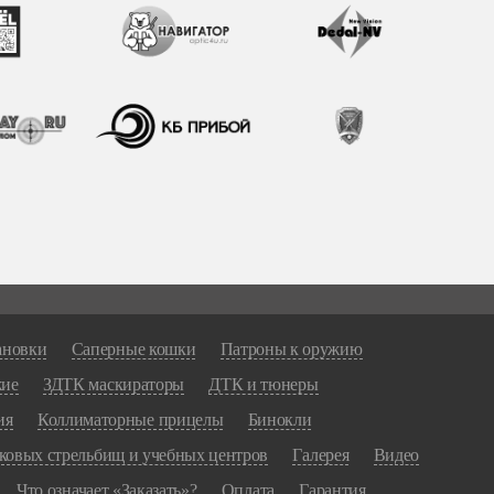
ановки
Саперные кошки
Патроны к оружию
жие
ЗДТК маскираторы
ДТК и тюнеры
ия
Коллиматорные прицелы
Бинокли
ковых стрельбищ и учебных центров
Галерея
Видео
Что означает «Заказать»?
Оплата
Гарантия