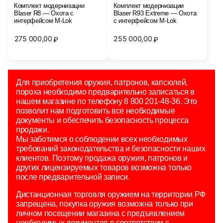
Комплект модернизации
Комплект модернизации
Blaser R8 — Охота с
Blaser R93 Extreme — Охота
интерфейсом M-Lok
с интерфейсом M-Lok
275 000,00
255 000,00
₽
₽
Для приобретения оружия, патронов, капсюлей,
пороха необходимо предварительно записаться в
нашем магазине по телефону 8 800 201-48-36. Это
позволит нам подготовить все необходимые
документы и обеспечить безопасность процесса
продажи.
Мы заботимся о соблюдении всех необходимых
требований законодательства и безопасности наших
клиентов. Поэтому продажа оружия, патронов и
других лицензируемых товаров возможна только
после предварительной записи.
Дистанционная торговля оружием на территории РФ
запрещена, покупка оружия возможна только при
личном посещении магазина с предъявлением
необходимых документов в соответствии с