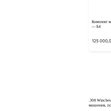
Комплект м
— Б4
125 000,
.308 Winche
мишеням, по