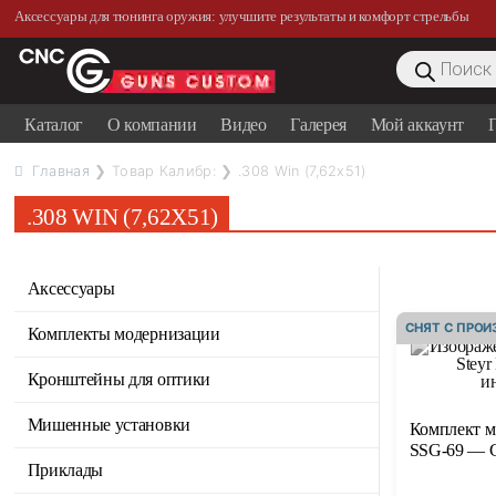
Аксессуары для тюнинга оружия: улучшите результаты и комфорт стрельбы
Поиск
товаров
Каталог
О компании
Видео
Галерея
Мой аккаунт
Г
Главная
❯ Товар Калибр: ❯ .308 Win (7,62x51)
.308 WIN (7,62X51)
Аксессуары
СНЯТ С ПРО
Комплекты модернизации
Кронштейны для оптики
Мишенные установки
Комплект м
SSG-69 — 
Приклады