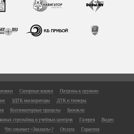
ановки
Саперные кошки
Патроны к оружию
жие
ЗДТК маскираторы
ДТК и тюнеры
ия
Коллиматорные прицелы
Бинокли
ковых стрельбищ и учебных центров
Галерея
Видео
Что означает «Заказать»?
Оплата
Гарантия