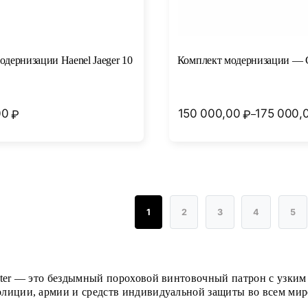
одернизации Haenel Jaeger 10
Комплект модернизации — 
00
150 000,00
175 000,
₽
₽
–
Диапазон
цен:
150
000,00₽
–
175
000,00₽
1
2
3
4
5
ster — это бездымный пороховой винтовочный патрон с узким
лиции, армии и средств индивидуальной защиты во всем мир