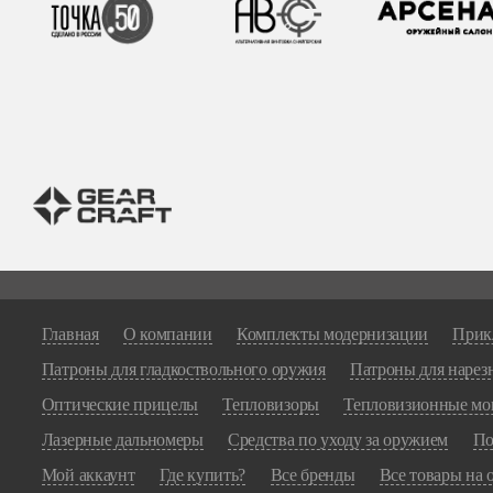
Главная
О компании
Комплекты модернизации
Прик
Патроны для гладкоствольного оружия
Патроны для нарез
Оптические прицелы
Тепловизоры
Тепловизионные мо
Лазерные дальномеры
Средства по уходу за оружием
По
Мой аккаунт
Где купить?
Все бренды
Все товары на 