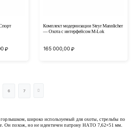
Спорт
Комплект модернизации Steyr Mannlicher
— Охота с интерфейсом M-Lok
00
165 000,00
₽
₽
6
7
 горлышком, широко используемый для охоты, стрельбы по
е. Он похож, но не идентичен патрону НАТО 7,62×51 мм.