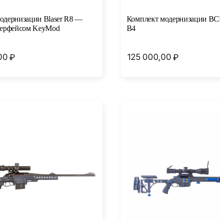
одернизации Blaser R8 —
Комплект модернизации BC
терфейсом KeyMod
B4
00
125 000,00
₽
₽