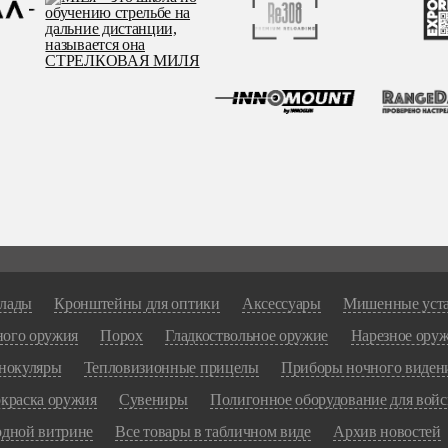
лады
Кронштейны для оптики
Аксессуары
Мишенные уст
ного оружия
Порох
Гладкоствольное оружие
Нарезное ору
нокуляры
Тепловизионные прицелы
Приборы ночного виден
краска оружия
Сувениры
Полигонное оборудование для войс
одной витрине
Все товары в табличном виде
Архив новостей