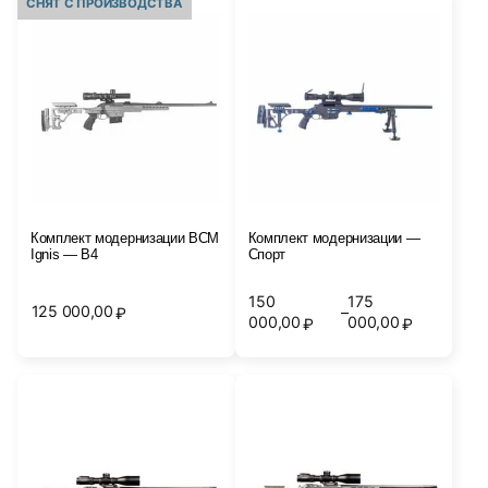
СНЯТ С ПРОИЗВОДСТВА
Комплект модернизации BCM
Комплект модернизации —
Ignis — B4
Спорт
150
175
125 000,00
–
₽
Диапазон
000,00
000,00
₽
₽
цен:
150
000,00₽
–
175
000,00₽