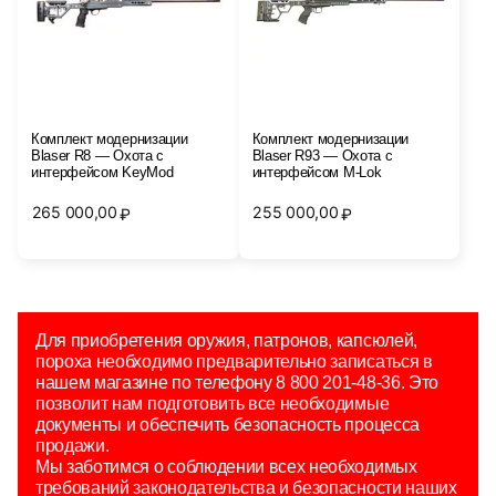
Комплект модернизации
Комплект модернизации
Blaser R8 — Охота с
Blaser R93 — Охота с
интерфейсом KeyMod
интерфейсом M-Lok
265 000,00
255 000,00
₽
₽
Для приобретения оружия, патронов, капсюлей,
пороха необходимо предварительно записаться в
нашем магазине по телефону 8 800 201-48-36. Это
позволит нам подготовить все необходимые
документы и обеспечить безопасность процесса
продажи.
Мы заботимся о соблюдении всех необходимых
требований законодательства и безопасности наших