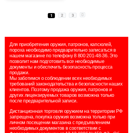
2
3
1
Для приобретения оружия, патронов, капсюлей,
пороха необходимо предварительно записаться в
нашем магазине по телефону 8 800 201-48-36. Это
позволит нам подготовить все необходимые
документы и обеспечить безопасность процесса
продажи.
Мы заботимся о соблюдении всех необходимых
требований законодательства и безопасности наших
клиентов. Поэтому продажа оружия, патронов и
других лицензируемых товаров возможна только
после предварительной записи.
Дистанционная торговля оружием на территории РФ
запрещена, покупка оружия возможна только при
личном посещении магазина с предъявлением
необходимых документов в соответствии с