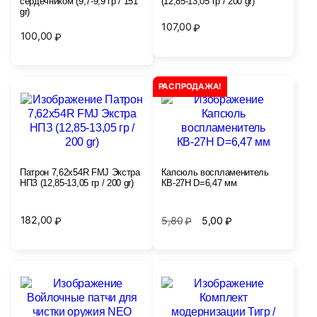
сердечником (9,7-9,9 гр / 151
(12,85-13,05 гр / 200 gr)
gr)
107,00
₽
100,00
₽
РАСПРОДАЖА!
Патрон 7,62x54R FMJ Экстра
Капсюль воспламенитель
НПЗ (12,85-13,05 гр / 200 gr)
КВ-27Н D=6,47 мм
182,00
5,80
5,00
₽
₽
₽