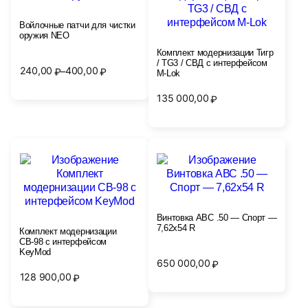
Войлочные патчи для чистки
оружия NEO
Комплект модернизации Тигр
/ TG3 / СВД с интерфейсом
240,00
400,00
–
₽
₽
M-Lok
Диапазон
цен:
135 000,00
₽
240,00₽
–
400,00₽
Винтовка АВС .50 — Спорт —
7,62х54 R
Комплект модернизации
СВ-98 с интерфейсом
KeyMod
650 000,00
₽
128 900,00
₽